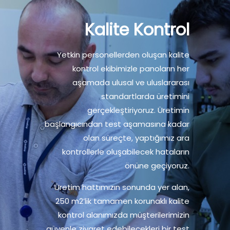
Kalite Kontrol
Yetkin personellerden oluşan kalite
kontrol ekibimizle panoların her
aşamada ulusal ve uluslararası
standartlarda üretimini
gerçekleştiriyoruz. Üretimin
başlangıcından test aşamasına kadar
olan süreçte, yaptığımız ara
kontrollerle oluşabilecek hataların
önüne geçiyoruz.
Üretim hattımızın sonunda yer alan,
250 m2’lik tamamen korunaklı kalite
kontrol alanımızda müşterilerimizin
güvenle ziyaret edebilecekleri bir test