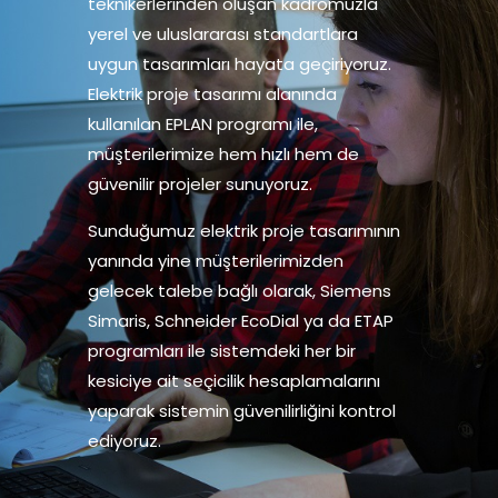
teknikerlerinden oluşan kadromuzla
yerel ve uluslararası standartlara
uygun tasarımları hayata geçiriyoruz.
Elektrik proje tasarımı alanında
kullanılan EPLAN programı ile,
müşterilerimize hem hızlı hem de
güvenilir projeler sunuyoruz.
Sunduğumuz elektrik proje tasarımının
yanında yine müşterilerimizden
gelecek talebe bağlı olarak, Siemens
Simaris, Schneider EcoDial ya da ETAP
programları ile sistemdeki her bir
kesiciye ait seçicilik hesaplamalarını
yaparak sistemin güvenilirliğini kontrol
ediyoruz.