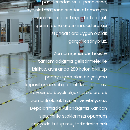
panolarından MCC panolarına,
aydınlatma panolarından otomasyon
panolarına kadar birçok tipte alçak
gerilim pano üretimini uluslararası
standartlara uygun olarak
gerçekleştiriyoruz.
Zaman içerisinde tesiste
tamamladığımız geliştirmeler ile
birlikte, aynı anda 280 kolon dikili tip
panoyu içine alan bir çalışma
kapasitesine sahip olduk. Kapasitemiz
sayesinde büyük ölçekli projelere eş
zamanlı olarak hizmet verebiliyoruz.
Depolarımızda kullandığımız Kanban
sistemi ile stoklarımızı optimum
seviyede tutup müşterilerimize hızlı