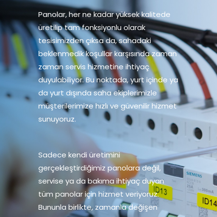
Panolar, her ne kadar yüksek kalitede
üretilip tam fonksiyonlu olarak
tesisimizden çıksa da, sahadaki
beklenmedik koşullar karşısında zaman
zaman servis hizmetine ihtiyaç
duyulabiliyor. Bu noktada, yurt içinde ya
da yurt dışında saha ekiplerimizle
müşterilerimize hızlı ve güvenilir hizmet
sunuyoruz.
Sadece kendi üretimini
gerçekleştirdiğimiz panolara değil,
servise ya da bakıma ihtiyaç duyan
tüm panolar için hizmet veriyoruz.
Bununla birlikte, zamanla değişen