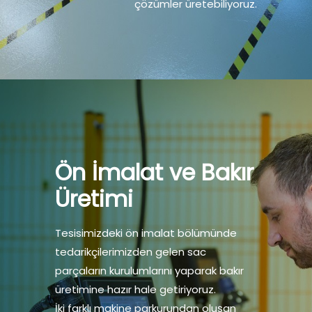
çözümler üretebiliyoruz.
Ön İmalat ve Bakır
Üretimi
Tesisimizdeki ön imalat bölümünde
tedarikçilerimizden gelen sac
parçaların kurulumlarını yaparak bakır
üretimine hazır hale getiriyoruz.
İki farklı makine parkurundan oluşan