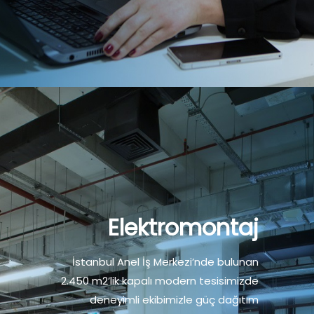
Elektromontaj
İstanbul Anel İş Merkezi’nde bulunan
2.450 m2’lik kapalı modern tesisimizde
deneyimli ekibimizle güç dağıtım