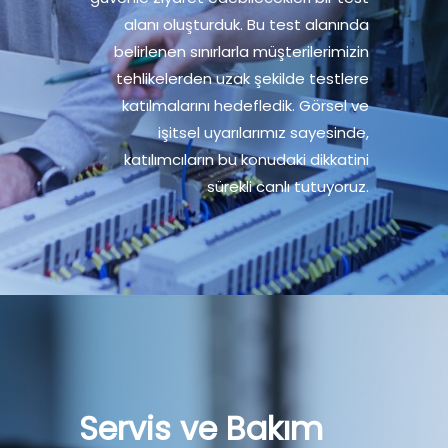
alanı oluşturduk. Bu test alanında
belirlenen sınırlarla müşterilerimizin
tehlikelerden uzak şekilde testlere
katılmalarını hedefledik. Görsel ve
işitsel uyarılarımız sayesinde,
katılımcıların bu konudaki dikkatini
sürekli canlı tutuyoruz.
Servis ve Bakım