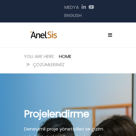
MEDYA
ENGLISH
HOME
ÇÖZÜMLERIMIZ
Projelendirme
Deneyimli proje yöneticileri ve çizim