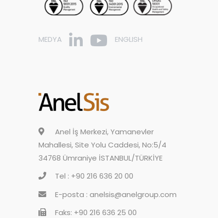
MEDYA
ENGLISH
Anel İş Merkezi, Yamanevler
Mahallesi, Site Yolu Caddesi, No:5/4
34768 Ümraniye İSTANBUL/TÜRKİYE
Tel : +90 216 636 20 00
E-posta : anelsis@anelgroup.com
Faks: +90 216 636 25 00