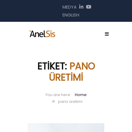
MEDYA
ENGLISH
ETIKET:
PANO
ÜRETIMI
Home
pano üretimi