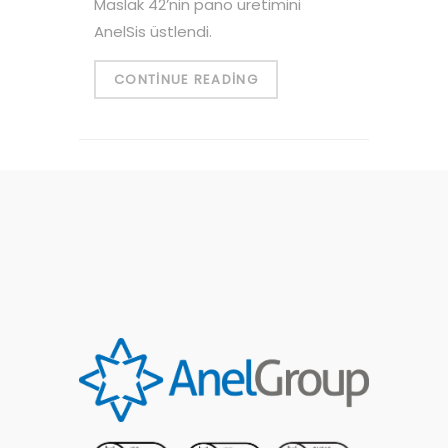
Maslak 42’nin pano üretimini
AnelSis üstlendi.
CONTINUE READING