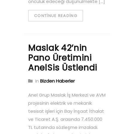
öncülük edeceği düşünülmekte […]
CONTINUE READING
Maslak 42’nin
Pano Üretimini
AnelSis Üstlendi
In
Bizden Haberler
Anel Grup Maslak İş Merkezi ve AVM
projesinin elektrik ve mekanik
tesisat işleri için Bay İnşaat İthalat
ve Ticaret A.Ş. arasında 7.450.000
TL tutarında sözleşme imzaladı.